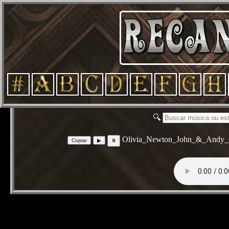
🔍
Olivia_Newton_John_&_Andy_G