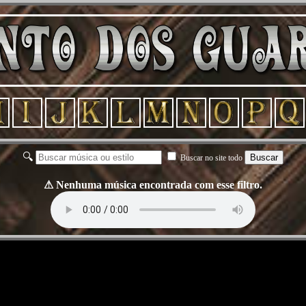
🔍
Buscar
Buscar no site todo
⚠ Nenhuma música encontrada com esse filtro.