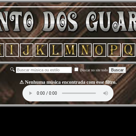
🔍
Buscar
Buscar no site todo
⚠ Nenhuma música encontrada com esse filtro.