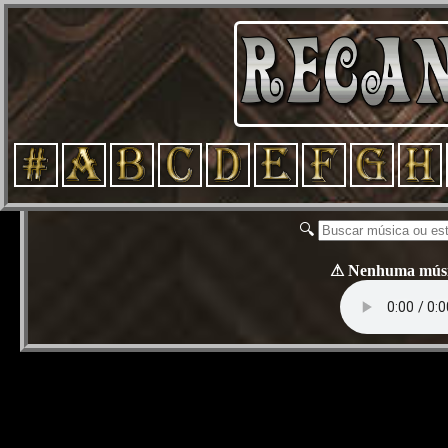
🔍
⚠ Nenhuma música